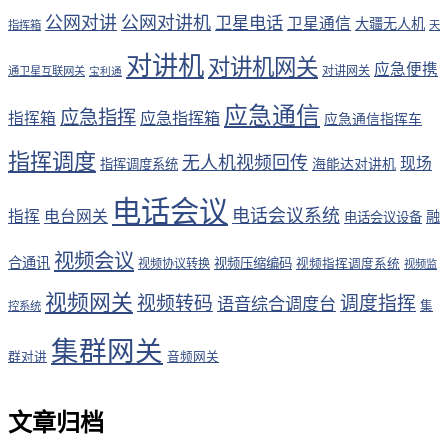
公网对讲
公网对讲机
卫星电话
卫星通信
大疆无人机
指挥箱
天
对讲机
对讲机网关
应急便携
对讲网关
通卫星互联网关
宝利通
应急通信
应急指挥
应急指挥箱
指挥箱
应急通信指挥车
指挥调度
无人机视频回传
现场
海能达对讲机
指挥调度系统
电话会议
电话会议系统
指挥
电台网关
融
电话会议设备
视频会议
合通讯
视频压缩编码
视频协议转换
视频指挥调度系统
视频监
视频网关
视频转码
调度指挥
语音综合调度台
集
控系统
集群网关
群对讲
音频网关
文章归档