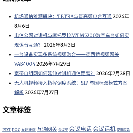
机场通信难题解决：TETRA与甚高频电台互通
2026年
8月6日
电信公网对讲机与摩托罗拉MTM5200数字车台如何实
现语音互通？
2026年8月3日
一台设备实现多系统视频融合——德西特视频网关
VAS4004
2026年7月29日
宽带自组网如何延伸对讲机通信距离？
2026年7月28日
无人机视频接入指挥调度系统：SIP 与国标双模式方案
解析
2026年7月27日
文章标签
会议电话
会议话机
互通网关
PDT
POC
专网集群
会议室
便携应急