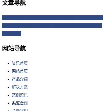
文章导航
德西特部署石槽沟风电对讲机远程互通项目|集群对讲网关
顺风耳公网对讲机与海能达PD780互通｜便携应急指挥箱
HDS8000
网站导航
资讯首页
网站首页
产品介绍
解决方案
案例资讯
渠道合作
关于我们