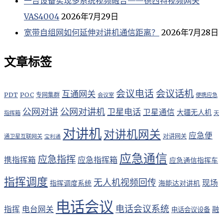
一台设备实现多系统视频融合——德西特视频网关
VAS4004
2026年7月29日
宽带自组网如何延伸对讲机通信距离？
2026年7月28日
文章标签
会议电话
会议话机
互通网关
PDT
POC
专网集群
会议室
便携应急
公网对讲
公网对讲机
卫星电话
卫星通信
大疆无人机
指挥箱
天
对讲机
对讲机网关
应急便
对讲网关
通卫星互联网关
宝利通
应急通信
应急指挥
应急指挥箱
携指挥箱
应急通信指挥车
指挥调度
无人机视频回传
现场
指挥调度系统
海能达对讲机
电话会议
电话会议系统
指挥
电台网关
融
电话会议设备