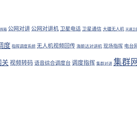
公网对讲
公网对讲机
卫星电话
卫星通信
大疆无人机
挥箱
天通卫
调度
无人机视频回传
现场指挥
电台
海能达对讲机
指挥调度系统
集群
网关
视频转码
调度指挥
语音综合调度台
集群对讲