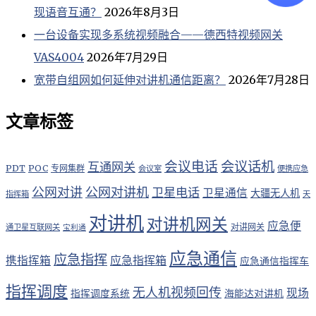
现语音互通？
2026年8月3日
一台设备实现多系统视频融合——德西特视频网关
VAS4004
2026年7月29日
宽带自组网如何延伸对讲机通信距离？
2026年7月28日
文章标签
会议电话
会议话机
互通网关
PDT
POC
专网集群
会议室
便携应急
公网对讲
公网对讲机
卫星电话
卫星通信
大疆无人机
指挥箱
天
对讲机
对讲机网关
应急便
对讲网关
通卫星互联网关
宝利通
应急通信
应急指挥
应急指挥箱
携指挥箱
应急通信指挥车
指挥调度
无人机视频回传
现场
指挥调度系统
海能达对讲机