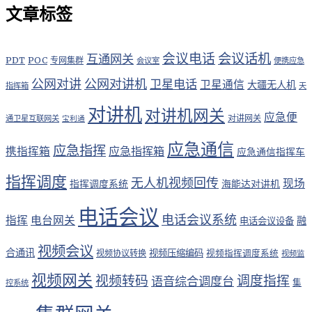
文章标签
会议电话
会议话机
互通网关
PDT
POC
专网集群
会议室
便携应急
公网对讲
公网对讲机
卫星电话
卫星通信
大疆无人机
指挥箱
天
对讲机
对讲机网关
应急便
对讲网关
通卫星互联网关
宝利通
应急通信
应急指挥
应急指挥箱
携指挥箱
应急通信指挥车
指挥调度
无人机视频回传
现场
指挥调度系统
海能达对讲机
电话会议
电话会议系统
指挥
电台网关
融
电话会议设备
视频会议
合通讯
视频压缩编码
视频协议转换
视频指挥调度系统
视频监
视频网关
视频转码
调度指挥
语音综合调度台
集
控系统