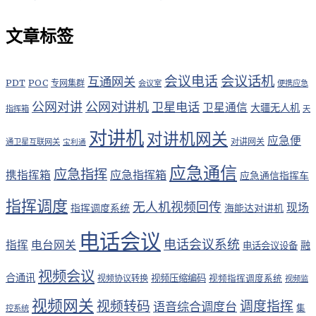
文章标签
会议电话
会议话机
互通网关
PDT
POC
专网集群
会议室
便携应急
公网对讲
公网对讲机
卫星电话
卫星通信
大疆无人机
指挥箱
天
对讲机
对讲机网关
应急便
对讲网关
通卫星互联网关
宝利通
应急通信
应急指挥
应急指挥箱
携指挥箱
应急通信指挥车
指挥调度
无人机视频回传
现场
指挥调度系统
海能达对讲机
电话会议
电话会议系统
指挥
电台网关
融
电话会议设备
视频会议
合通讯
视频压缩编码
视频协议转换
视频指挥调度系统
视频监
视频网关
视频转码
调度指挥
语音综合调度台
集
控系统