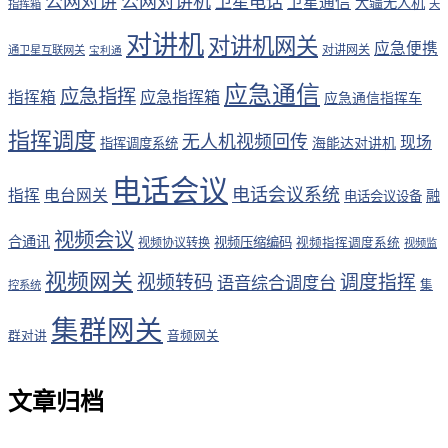
公网对讲
公网对讲机
卫星电话
卫星通信
大疆无人机
指挥箱
天
对讲机
对讲机网关
应急便携
对讲网关
通卫星互联网关
宝利通
应急通信
应急指挥
应急指挥箱
指挥箱
应急通信指挥车
指挥调度
无人机视频回传
现场
海能达对讲机
指挥调度系统
电话会议
电话会议系统
指挥
电台网关
融
电话会议设备
视频会议
合通讯
视频压缩编码
视频协议转换
视频指挥调度系统
视频监
视频网关
视频转码
调度指挥
语音综合调度台
集
控系统
集群网关
群对讲
音频网关
文章归档