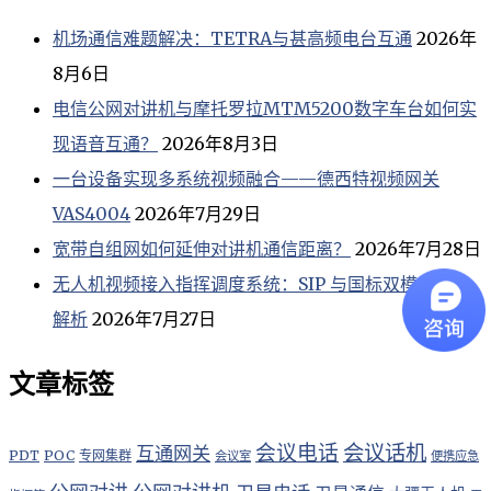
机场通信难题解决：TETRA与甚高频电台互通
2026年
8月6日
电信公网对讲机与摩托罗拉MTM5200数字车台如何实
现语音互通？
2026年8月3日
一台设备实现多系统视频融合——德西特视频网关
VAS4004
2026年7月29日
宽带自组网如何延伸对讲机通信距离？
2026年7月28日
无人机视频接入指挥调度系统：SIP 与国标双模式方案
解析
2026年7月27日
文章标签
会议电话
会议话机
互通网关
PDT
POC
专网集群
会议室
便携应急