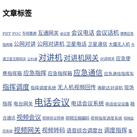
文章标签
会议电话
会议话机
互通网关
PDT
POC
专网集群
会议室
便携应急
公网对讲
公网对讲机
卫星电话
卫星通信
大疆无人机
指挥箱
天
对讲机
对讲机网关
应急便
对讲网关
通卫星互联网关
宝利通
应急通信
应急指挥
应急指挥箱
携指挥箱
应急通信指挥车
指挥调度
无人机视频回传
现场
指挥调度系统
海能达对讲机
电话会议
电话会议系统
指挥
电台网关
融
电话会议设备
视频会议
合通讯
视频压缩编码
视频协议转换
视频指挥调度系统
视频监
视频网关
视频转码
调度指挥
语音综合调度台
集
控系统