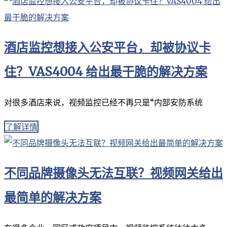
酒店监控想接入公安平台，却被协议卡
住？VAS4004 给出最干脆的解决方案
对很多酒店来说，视频监控已经不再只是“内部安防系统
了解详情
不同品牌摄像头无法互联？视频网关给出
最简单的解决方案