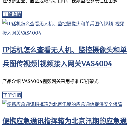
在很多企业、园区或政府项目中，视频监控系统往往由多
了解详情
IP话机怎么查看无人机、监控摄像头和单
兵图传视频|视频接入网关VAS4004
产品介绍 VAS4004视频网关采用标准1U机架式
了解详情
便携应急通讯指挥箱为北京汛期的应急通