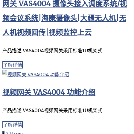
网关 VAS4004 摄像头接入调度系统/视
频会议系统|海康摄像头|大疆无人机|无
人机视频回传|视频监控上云
产品描述 VAS4004视频网关采用标准1U机架式
了解详情
视频网关 VAS4004 功能介绍
产品描述 VAS4004视频网关采用标准1U机架式
了解详情