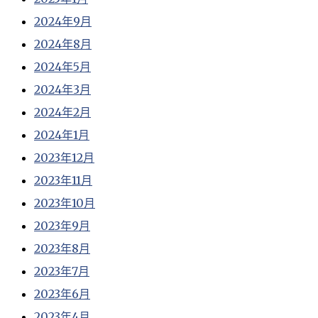
2024年9月
2024年8月
2024年5月
2024年3月
2024年2月
2024年1月
2023年12月
2023年11月
2023年10月
2023年9月
2023年8月
2023年7月
2023年6月
2023年4月